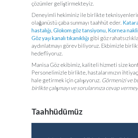
çözümler geliştirmekteyiz.
Deneyimli hekiminiz ile birlikte teknisyenlerim
olağanüstü çaba sunmayı taahhüt eder.
Katara
hastalığı
,
Glokom göz tansiyonu
,
Kornea nakl
Göz yaşı kanalı tıkanıklığı
gibi göz rahatsızlıkl
aydınlatmayı görev biliyoruz. Ekbimizle birli
hedefliyoruz.
Manisa Göz ekibimiz, kaliteli hizmeti size kon
Personelimizle birlikte, hastalarımızın ihtiyaç
hale getirmek için çalışıyoruz.
Görmenizi ve bun
birlikte çalışmayı ve sorularınıza cevap vermeyi
Taahhüdümüz