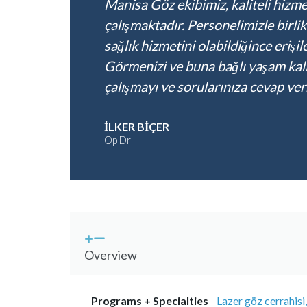
Manisa Göz ekibimiz, kaliteli hizme
çalışmaktadır. Personelimizle birli
sağlık hizmetini olabildiğince erişil
Görmenizi ve buna bağlı yaşam kalite
çalışmayı ve sorularınıza cevap ver
İLKER BİÇER
Op Dr
Overview
Programs + Specialties
Lazer göz cerrahisi