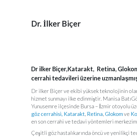
Dr. İlker Biçer
Dr ilker Biçer,Katarakt, Retina, Gloko
cerrahi tedavileri üzerine uzmanlaşmış
Dr ilker Biçer ve ekibi yüksek teknolojinin ola
hizmet sunmayı ilke edinmiştir. Manisa BatıG
Yunusemre ilçesinde Bursa – İzmir otoyolu üze
göz cerrahisi, Katarakt
,
Retina
,
Glokom
ve
Ko
en son cerrahi ve tedavi yöntemleri merkezi
Çeşitli göz hastalıkarında öncü ve yenilikçi t