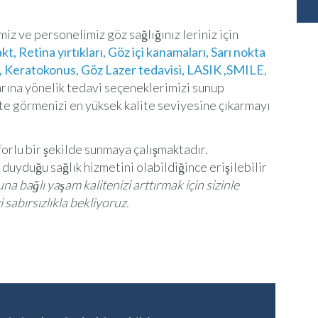
iz ve personelimiz göz sağlığınız leriniz için
kt,
Retina yırtıkları, Göz içi kanamaları, Sarı nokta
i, Keratokonus
,
Göz Lazer tedavisi, LASIK ,SMILE
,
arına yönelik tedavi seçeneklerimizi sunup
kte görmenizi en yüksek kalite seviyesine çıkarmayı
forlu bir şekilde sunmaya çalışmaktadır.
 duyduğu sağlık hizmetini olabildiğince erişilebilir
a bağlı yaşam kalitenizi arttırmak için sizinle
 sabırsızlıkla bekliyoruz.