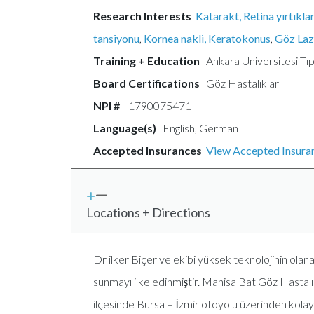
Research Interests
Katarakt,
Retina yırtıkla
tansiyonu
,
Kornea nakli, Keratokonus
,
Göz Laz
Training + Education
Ankara Universitesi Tıp
Board Certifications
Göz Hastalıkları
NPI #
1790075471
Language(s)
English, German
Accepted Insurances
View Accepted Insura
Locations + Directions
Dr ilker Biçer ve ekibi yüksek teknolojinin olana
sunmayı ilke edinmiştir. Manisa BatıGöz Hasta
ilçesinde Bursa – İzmir otoyolu üzerinden kolay u