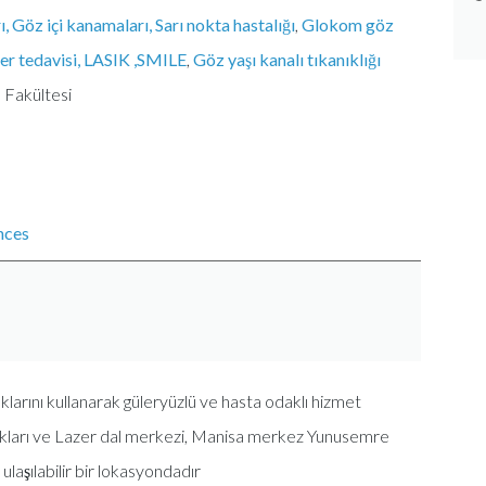
rı, Göz içi kanamaları, Sarı nokta hastalığı
,
Glokom göz
er tedavisi, LASIK ,SMILE
,
Göz yaşı kanalı tıkanıklığı
 Fakültesi
nces
klarını kullanarak güleryüzlü ve hasta odaklı hizmet
lıkları ve Lazer dal merkezi, Manisa merkez Yunusemre
laşılabilir bir lokasyondadır