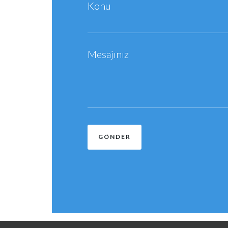
Konu
Mesajınız