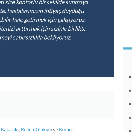
ti size konforlu bir şekilde sunmaya
kte, hastalarımızın ihtiyaç duyduğu
ebilir hale getirmek için çalışıyoruz.
nizi arttırmak için sizinle birlikte
meyi sabırsızlıkla bekliyoruz.
, Katarakt
,
Retina
,
Glokom
ve
Kornea