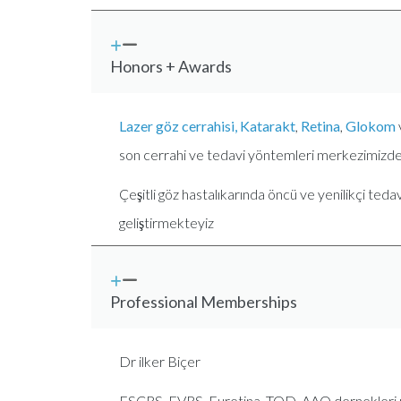
Honors + Awards
Lazer göz cerrahisi, Katarakt
,
Retina
,
Glokom
son cerrahi ve tedavi yöntemleri merkezimizde
Çeşitli göz hastalıkarında öncü ve yenilikçi teda
geliştirmekteyiz
Professional Memberships
Dr ilker Biçer
ESCRS, EVRS, Euretina, TOD, AAO dernekleri ü