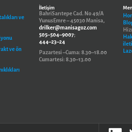
İletişim
Me
BahriSarıtepe Cad. No 49/A
Ho
alıkları ve
YunusEmre – 45030 Manisa,
Blo
drilker@manisagoz.com
Hiz
505–504–9007
;
Ha
iyonu
444–23–24
ilet
rakt ve ön
Laz
Pazartesi –Cuma: 8.30–18.00
Cumartesi: 8.30–13.00
ıklıkları