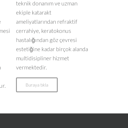
teknik donanım ve uzman
ekiple katarakt
e
ameliyatlarından refraktif
lmesi
cerrahiye, keratokonus
hastalığından göz çevresi
estetiğine kadar birçok alanda
multidisipliner hizmet
n
vermektedir.
ur.
Buraya tıkla