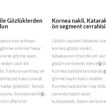
 ile Gözlüklerden
Kornea nakli, Katara
lun
ön segment cerrahisi
basıncının artması
Gözün saydam tabakası ola
görme sinirine hasar
kornea gözün renkli
urarak görme alanı
tabakasının önünde yer alır
 neden olan bir
gözün en önemli merceğidi
tır. Farkına varılmaz ve
Kornea hastalıklarında olu
dilmezse kalıcı olarak
görme kaybı kalıcı olabilir.
kadar gidebilir. Tanıda
Kornea hastalıkları ilaç teda
iyonu, kornea kalınlığı,
yanında bazen lazer
niri liflerinin
kullanılarak, bazen de korn