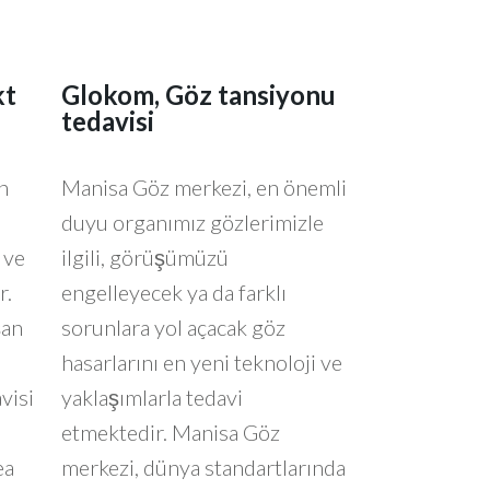
kt
Glokom, Göz tansiyonu
tedavisi
n
Manisa Göz merkezi, en önemli
duyu organımız gözlerimizle
 ve
ilgili, görüşümüzü
r.
engelleyecek ya da farklı
şan
sorunlara yol açacak göz
hasarlarını en yeni teknoloji ve
visi
yaklaşımlarla tedavi
etmektedir. Manisa Göz
ea
merkezi, dünya standartlarında