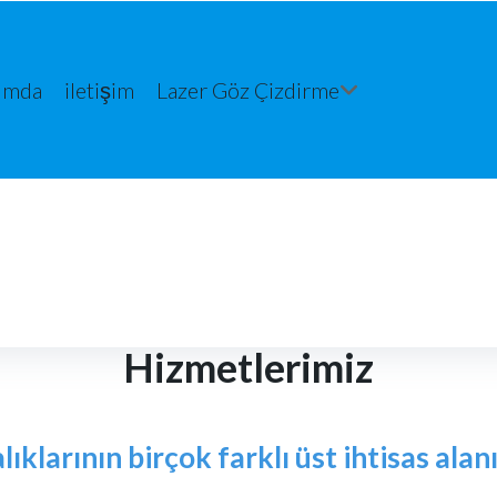
ımda
iletişim
Lazer Göz Çizdirme
Hizmetlerimiz
lıklarının birçok farklı üst ihtisas al