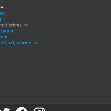
nü
me
g
metlerimiz
kkımda
işim
er Göz Çizdirme