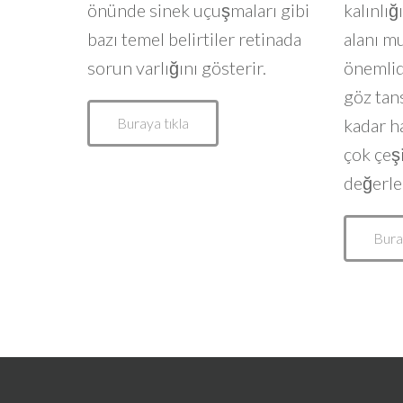
önünde sinek uçuşmaları gibi
kalınlı
bazı temel belirtiler retinada
alanı m
sorun varlığını gösterir.
önemlid
göz tan
Buraya tıkla
kadar h
çok çeşi
değerlen
Bura