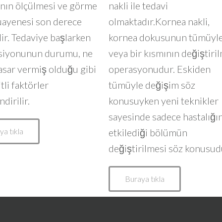
ğının ölçülmesi ve görme
nakli ile tedavi
uayenesi son derece
olmaktadır.Kornea nakli,
ir. Tedaviye başlarken
kornea dokusunun tümüyl
siyonunun durumu, ne
veya bir kısmının değiştiri
asar vermiş olduğu gibi
operasyonudur. Eskiden
tli faktörler
tümüyle değişim söz
dirilir.
konusuyken yeni teknikler
sayesinde sadece hastalığı
ya tıkla
etkilediği bölümün
değiştirilmesi söz konusud
Buraya tıkla