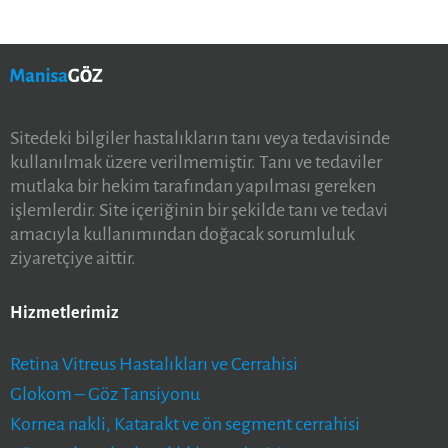
Sitedeki bilgiler hastalıkların tanı veya tedavisinde
kullanılmak üzere verilmemiştir. Tanı ve tedaviler
mutlaka bir hekim tarafından yapılması gereken
işlemlerdir. Site içeriğinin bir şekilde tanı ve tedavi
amacıyla kullanımından doğacak sorumluluk
ziyaretçiye aittir.
Hizmetlerimiz
Retina Vitreus Hastalıkları ve Cerrahisi
Glokom – Göz Tansiyonu
Kornea nakli, Katarakt ve ön segment cerrahisi