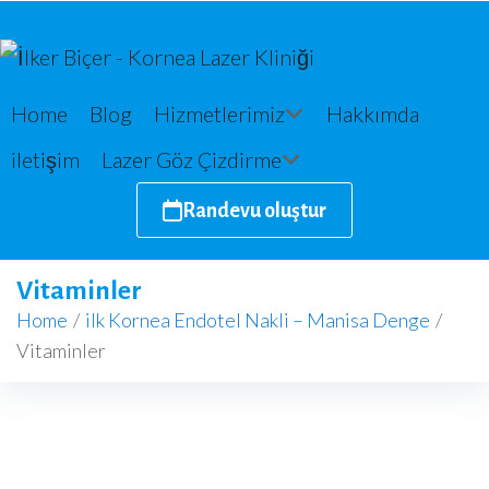
Home
Blog
Hizmetlerimiz
Hakkımda
iletişim
Lazer Göz Çizdirme
Randevu oluştur
Vitaminler
Home
/
ilk Kornea Endotel Nakli – Manisa Denge
/
Vitaminler