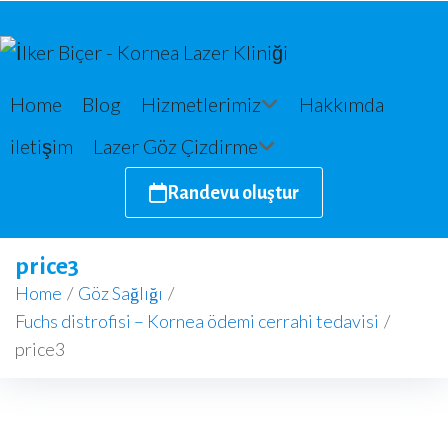
Home
Blog
Hizmetlerimiz
Hakkımda
iletişim
Lazer Göz Çizdirme
Randevu oluştur
price3
Home
/
Göz Sağlığı
/
Fuchs distrofisi – Kornea ödemi cerrahi tedavisi
/
price3