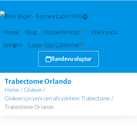
Home
Blog
Hizmetlerimiz
Hakkımda
iletişim
Lazer Göz Çizdirme
Randevu oluştur
Trabectome Orlando
Home
/
Glokom
/
Glokom için yeni cerrahi yöntem: Trabectome
/
Trabectome Orlando