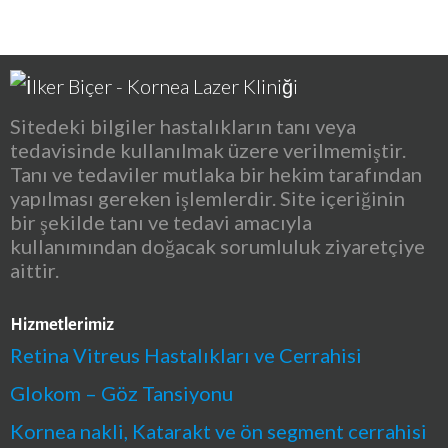
Sitedeki bilgiler hastalıkların tanı veya
tedavisinde kullanılmak üzere verilmemiştir.
Tanı ve tedaviler mutlaka bir hekim tarafından
yapılması gereken işlemlerdir. Site içeriğinin
bir şekilde tanı ve tedavi amacıyla
kullanımından doğacak sorumluluk ziyaretçiye
aittir.
Hizmetlerimiz
Retina Vitreus Hastalıkları ve Cerrahisi
Glokom – Göz Tansiyonu
Kornea nakli, Katarakt ve ön segment cerrahisi