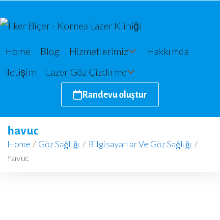
Home
Blog
Hizmetlerimiz
Hakkımda
iletişim
Lazer Göz Çizdirme
Randevu oluştur
havuc
Home
/
Göz Sağlığı
/
Bilgisayarlar Ve Göz Sağlığı
/
havuc