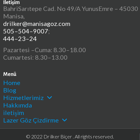
İletişim
BahriSarıtepe Cad. No 49/A YunusEmre – 45030
Manisa,
drilker@manisagoz.com
505–504–9007
;
444–23–24
Pazartesi –Cuma: 8.30–18.00
Cumartesi: 8.30–13.00
Menü
Home
Blog
Hizmetlerimiz
Hakkımda
iletişim
Lazer Göz Çizdirme
© 2022 Dr ilker Biçer . All rights reserved.