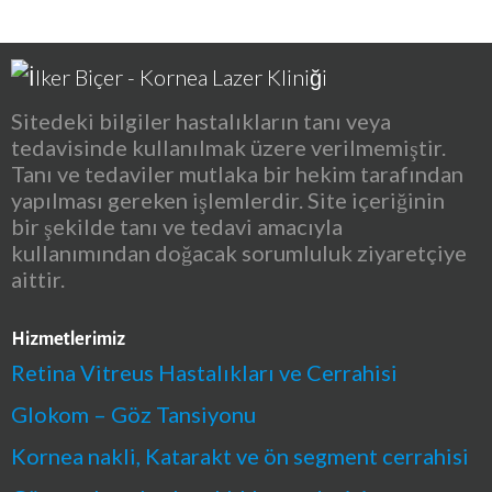
Sitedeki bilgiler hastalıkların tanı veya
tedavisinde kullanılmak üzere verilmemiştir.
Tanı ve tedaviler mutlaka bir hekim tarafından
yapılması gereken işlemlerdir. Site içeriğinin
bir şekilde tanı ve tedavi amacıyla
kullanımından doğacak sorumluluk ziyaretçiye
aittir.
Hizmetlerimiz
Retina Vitreus Hastalıkları ve Cerrahisi
Glokom – Göz Tansiyonu
Kornea nakli, Katarakt ve ön segment cerrahisi