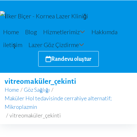
Home
Blog
Hizmetlerimiz
Hakkımda
iletişim
Lazer Göz Çizdirme
Randevu oluştur
vitreomaküler_çekinti
Home
/
Göz Sağlığı
/
Maküler Hol tedavisinde cerrahiye alternatif;
Mikroplazmin
/
vitreomaküler_çekinti