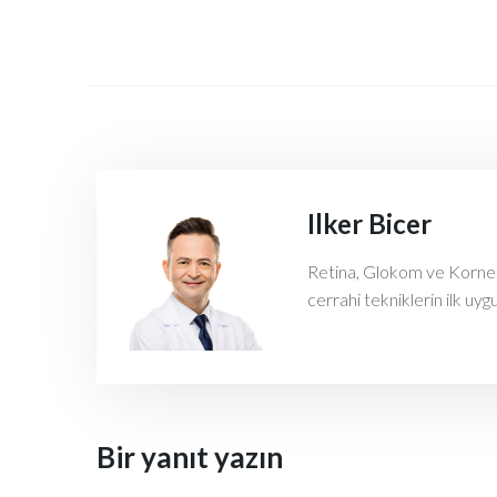
Ilker Bicer
Retina, Glokom ve Kornea h
cerrahi tekniklerin ilk uyg
Bir yanıt yazın