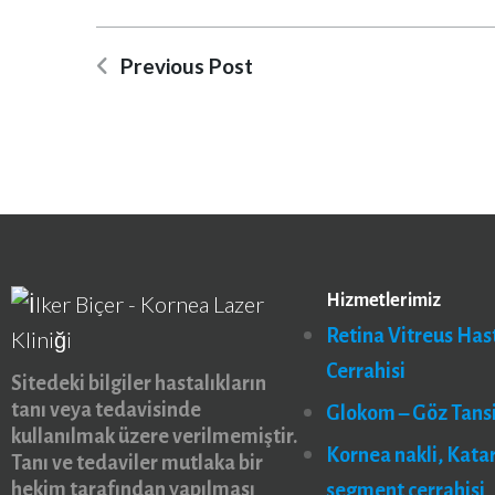
Previous Post
Hizmetlerimiz
Retina Vitreus Hast
Cerrahisi
Sitedeki bilgiler hastalıkların
tanı veya tedavisinde
Glokom – Göz Tans
kullanılmak üzere verilmemiştir.
Kornea nakli, Kata
Tanı ve tedaviler mutlaka bir
hekim tarafından yapılması
segment cerrahisi