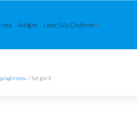
ımda
iletişim
Lazer Göz Çizdirme
şılaştırması
/
hd-gor3