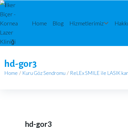
Home
Blog
Hizmetlerimiz
Hakk
hd-gor3
Home
/
Kuru Göz Sendromu
/
ReLEx SMILE ile LASIK kar
hd-gor3