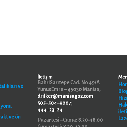
İletişim
Me
BahriSarıtepe Cad. No 49/A
Ho
alıkları ve
YunusEmre – 45030 Manisa,
Blo
drilker@manisagoz.com
Hiz
505–504–9007
;
Ha
iyonu
444–23–24
ilet
rakt ve ön
Laz
Pazartesi –Cuma: 8.30–18.00
Cumartesi: 8.30–13.00