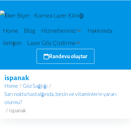
Home
Blog
Hizmetlerimiz
Hakkımda
iletişim
Lazer Göz Çizdirme
Randevu oluştur
ispanak
Home
/
Göz Sağlığı
/
Sarı nokta hastalğında, besin ve vitaminlerin yararı
olurmu?
/
ispanak