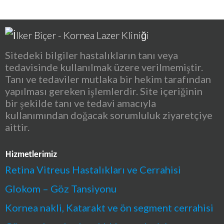
Sitedeki bilgiler hastalıkların tanı veya
tedavisinde kullanılmak üzere verilmemiştir.
Tanı ve tedaviler mutlaka bir hekim tarafından
yapılması gereken işlemlerdir. Site içeriğinin
bir şekilde tanı ve tedavi amacıyla
kullanımından doğacak sorumluluk ziyaretçiye
aittir.
Hizmetlerimiz
Retina Vitreus Hastalıkları ve Cerrahisi
Glokom – Göz Tansiyonu
Kornea nakli, Katarakt ve ön segment cerrahisi