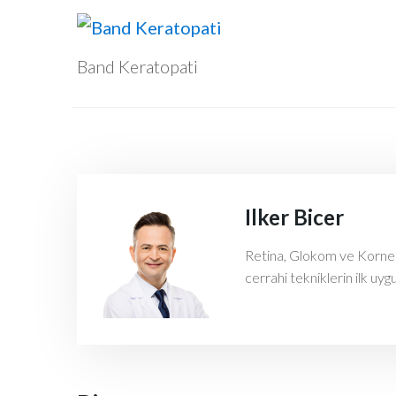
Band Keratopati
Ilker Bicer
Retina, Glokom ve Kornea h
cerrahi tekniklerin ilk uyg