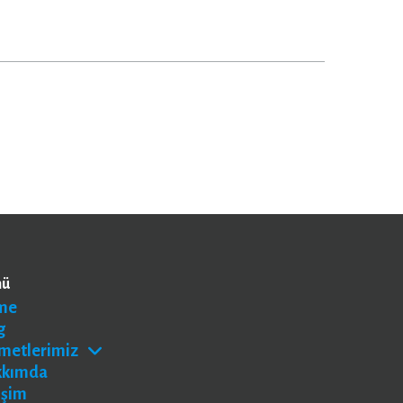
nü
me
g
metlerimiz
kkımda
işim