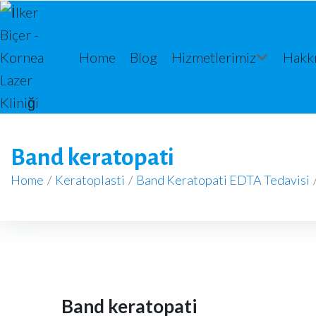
Home
Blog
Hizmetlerimiz
Hakk
Band keratopati
Home
/
Keratoplasti
/
Band Keratopati EDTA Tedavisi
Band keratopati