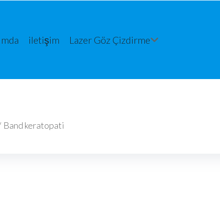
ımda
iletişim
Lazer Göz Çizdirme
/
Band keratopati