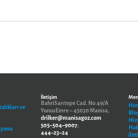
İletişim
Me
BahriSarıtepe Cad. No 49/A
Ho
alıkları ve
YunusEmre – 45030 Manisa,
Blo
drilker@manisagoz.com
Hiz
505–504–9007
;
Ha
iyonu
444–23–24
ilet