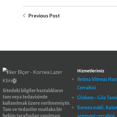
Previous Post
Hizmetlerimiz
Retina Vitreus Hast
Cerrahisi
Sitedeki bilgiler hastalıkların
tanı veya tedavisinde
Glokom – Göz Tans
kullanılmak üzere verilmemiştir.
Kornea nakli, Kata
Tanı ve tedaviler mutlaka bir
hekim tarafından yapılması
segment cerrahisi