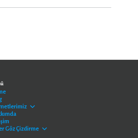
nü
me
g
metlerimiz
kkımda
işim
er Göz Çizdirme