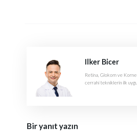
Ilker Bicer
Retina, Glokom ve Kornea h
cerrahi tekniklerin ilk uyg
Bir yanıt yazın