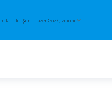
ımda
iletişim
Lazer Göz Çizdirme