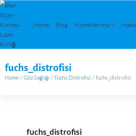
Home
Blog
Hizmetlerimiz
Hakk
fuchs_distrofisi
Home
/
Göz Sağlığı
/
Fuchs Distrofisi
/
fuchs_distrofisi
fuchs_distrofisi