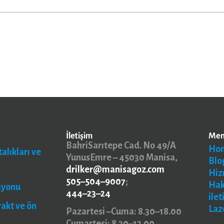
İletişim
Me
BahriSarıtepe Cad. No 49/A
Ho
alıkları ve
YunusEmre – 45030 Manisa,
Blo
drilker@manisagoz.com
Hiz
505–504–9007
;
Ha
iyonu
444–23–24
ilet
rakt ve ön
Laz
Pazartesi –Cuma: 8.30–18.00
Cumartesi: 8.30–13.00