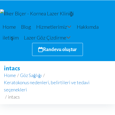
Home
Blog
Hizmetlerimiz
Hakkımda
iletişim
Lazer Göz Çizdirme
Randevu oluştur
intacs
Home
/
Göz Sağlığı
/
Keratokonus nedenleri, belirtileri ve tedavi
seçenekleri
/
intacs