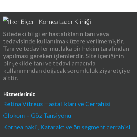
Sitedeki bilgiler hastalıkların tanı veya
tedavisinde kullanılmak üzere verilmemiştir.
Tanı ve tedaviler mutlaka bir hekim tarafından
yapılması gereken işlemlerdir. Site içeriğinin
bir şekilde tanı ve tedavi amacıyla
kullanımından doğacak sorumluluk ziyaretçiye
aittir.
Hizmetlerimiz
Retina Vitreus Hastalıkları ve Cerrahisi
Glokom – Göz Tansiyonu
Kornea nakli, Katarakt ve ön segment cerrahisi