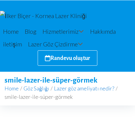
Home
Blog
Hizmetlerimiz
Hakkımda
iletişim
Lazer Göz Çizdirme
Randevu oluştur
smile-lazer-ile-süper-görmek
Home
/
Göz Sağlığı
/
Lazer göz ameliyatı nedir?
/
smile-lazer-ile-süper-görmek