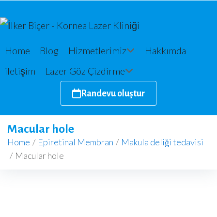
Home
Blog
Hizmetlerimiz
Hakkımda
iletişim
Lazer Göz Çizdirme
Randevu oluştur
Macular hole
Home
/
Epiretinal Membran
/
Makula deliği tedavisi
/
Macular hole