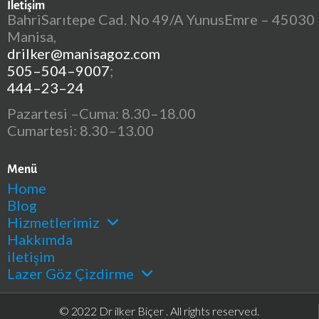
İletişim
BahriSarıtepe Cad. No 49/A YunusEmre – 45030
Manisa,
drilker@manisagoz.com
505–504–9007
;
444–23–24
Pazartesi –Cuma: 8.30–18.00
Cumartesi: 8.30–13.00
Menü
Home
Blog
Hizmetlerimiz
Hakkımda
iletişim
Lazer Göz Çizdirme
© 2022 Dr ilker Biçer . All rights reserved.