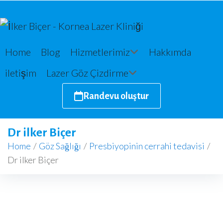
Home
Blog
Hizmetlerimiz
Hakkımda
iletişim
Lazer Göz Çizdirme
Randevu oluştur
Dr ilker Biçer
Home
/
Göz Sağlığı
/
Presbiyopinin cerrahi tedavisi
/
Dr ilker Biçer