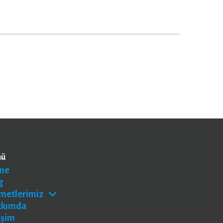
nü
me
g
metlerimiz
kkımda
işim