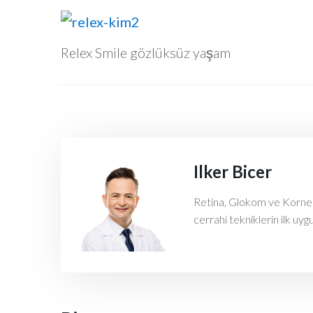
Relex Smile gözlüksüz yaşam
Ilker Bicer
Retina, Glokom ve Kornea h
cerrahi tekniklerin ilk uyg