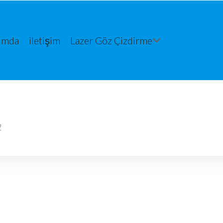
ımda
iletişim
Lazer Göz Çizdirme
2