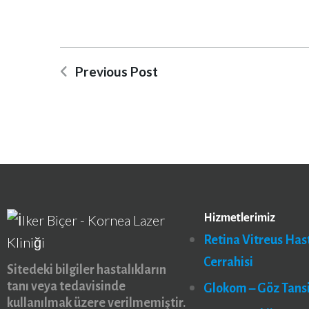
Previous Post
Hizmetlerimiz
Retina Vitreus Hast
Cerrahisi
Sitedeki bilgiler hastalıkların
tanı veya tedavisinde
Glokom – Göz Tans
kullanılmak üzere verilmemiştir.