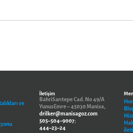
İletişim
Me
BahriSarıtepe Cad. No 49/A
Ho
alıkları ve
YunusEmre – 45030 Manisa,
Blo
drilker@manisagoz.com
Hiz
505–504–9007
;
Ha
iyonu
444–23–24
ilet