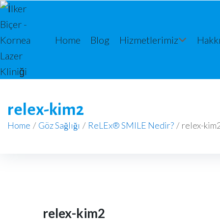
Home
Blog
Hizmetlerimiz
Hakk
relex-kim2
Home
/
Göz Sağlığı
/
ReLEx® SMILE Nedir?
/
relex-kim
relex-kim2