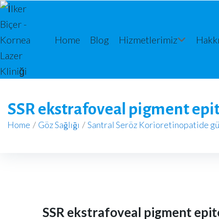
Home
Blog
Hizmetlerimiz
Hakk
SSR ekstrafoveal pigment epi
Home
/
Göz Sağlığı
/
Santral Seröz Korioretinopatide gü
SSR ekstrafoveal pigment epit