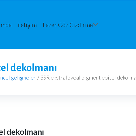
ımda
iletişim
Lazer Göz Çizdirme
tel dekolmanı
ncel gelişmeler
/
SSR ekstrafoveal pigment epitel dekolma
el dekolmanı