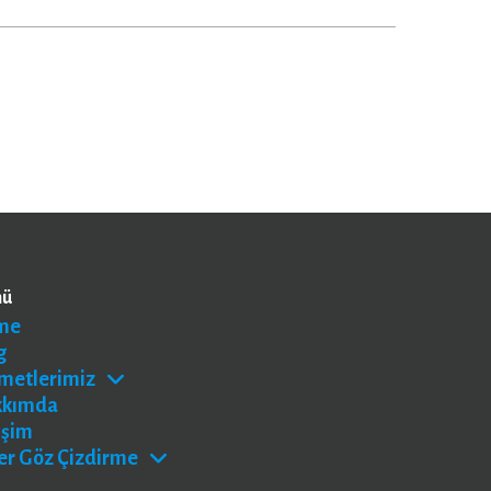
nü
me
g
metlerimiz
kkımda
işim
er Göz Çizdirme