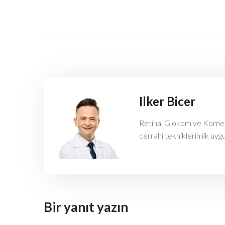
Ilker Bicer
Retina, Glokom ve Kornea h
cerrahi tekniklerin ilk uyg
Bir yanıt yazın