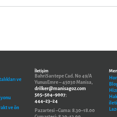
İletişim
Me
BahriSarıtepe Cad. No 49/A
Ho
alıkları ve
YunusEmre – 45030 Manisa,
Blo
drilker@manisagoz.com
Hiz
505–504–9007
;
Ha
iyonu
444–23–24
ilet
rakt ve ön
Laz
Pazartesi –Cuma: 8.30–18.00
Cumartesi: 8.30–13.00