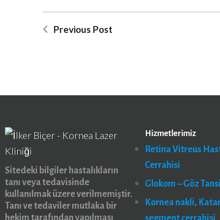
Previous Post
Hizmetlerimiz
Retina Vitreus Hast
Cerrahisi
Sitedeki bilgiler hastalıkların
tanı veya tedavisinde
Glokom – Göz Tans
kullanılmak üzere verilmemiştir.
Kornea nakli, Kata
Tanı ve tedaviler mutlaka bir
hekim tarafından yapılması
segment cerrahisi