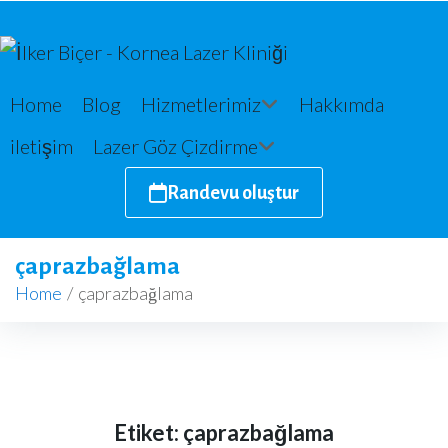
Home
Blog
Hizmetlerimiz
Hakkımda
iletişim
Lazer Göz Çizdirme
Randevu oluştur
çaprazbağlama
Home
/
çaprazbağlama
Etiket:
çaprazbağlama