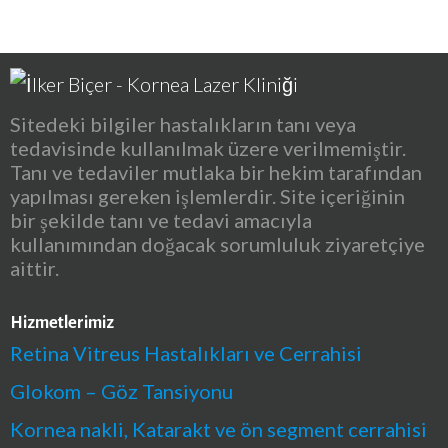
Sitedeki bilgiler hastalıkların tanı veya
tedavisinde kullanılmak üzere verilmemiştir.
Tanı ve tedaviler mutlaka bir hekim tarafından
yapılması gereken işlemlerdir. Site içeriğinin
bir şekilde tanı ve tedavi amacıyla
kullanımından doğacak sorumluluk ziyaretçiye
aittir.
Hizmetlerimiz
Retina Vitreus Hastalıkları ve Cerrahisi
Glokom – Göz Tansiyonu
Kornea nakli, Katarakt ve ön segment cerrahisi