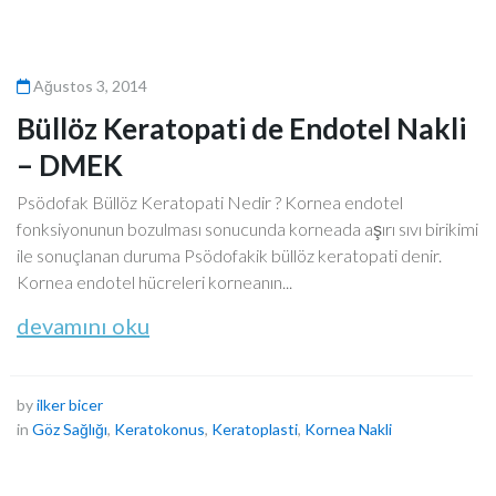
Ağustos 3, 2014
Büllöz Keratopati de Endotel Nakli
– DMEK
Psödofak Büllöz Keratopati Nedir ? Kornea endotel
fonksiyonunun bozulması sonucunda korneada aşırı sıvı birikimi
ile sonuçlanan duruma Psödofakik büllöz keratopati denir.
Kornea endotel hücreleri korneanın...
devamını oku
by
ilker bicer
in
Göz Sağlığı
,
Keratokonus
,
Keratoplasti
,
Kornea Nakli