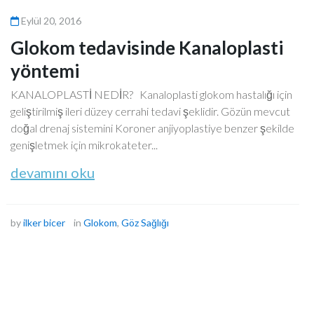
Lazer Göz Çizdirme
Eylül 20, 2016
Glokom tedavisinde Kanaloplasti
yöntemi
KANALOPLASTİ NEDİR? Kanaloplasti glokom hastalığı için
geliştirilmiş ileri düzey cerrahi tedavi şeklidir. Gözün mevcut
doğal drenaj sistemini Koroner anjiyoplastiye benzer şekilde
genişletmek için mikrokateter...
devamını oku
by
ilker bicer
in
Glokom
,
Göz Sağlığı