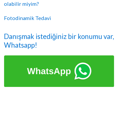
olabilir miyim?
Fotodinamik Tedavi
Danışmak istediğiniz bir konumu var,
Whatsapp!