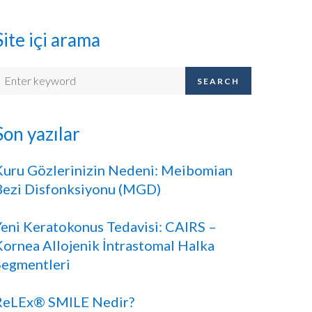
Site içi arama
SEARCH
Son yazılar
Kuru Gözlerinizin Nedeni: Meibomian
Bezi Disfonksiyonu (MGD)
Yeni Keratokonus Tedavisi: CAIRS –
Kornea Allojenik İntrastomal Halka
Segmentleri
ReLEx® SMILE Nedir?