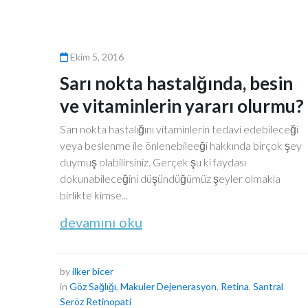
Ekim 5, 2016
Sarı nokta hastalğında, besin
ve vitaminlerin yararı olurmu?
Sarı nokta hastalığını vitaminlerin tedavi edebileceği
veya beslenme ile önlenebileeği hakkında birçok şey
duymuş olabilirsiniz. Gerçek şu ki faydası
dokunabileceğini düşündüğümüz şeyler olmakla
birlikte kimse...
devamını oku
by
ilker bicer
in
Göz Sağlığı
,
Makuler Dejenerasyon
,
Retina
,
Santral
Seröz Retinopati