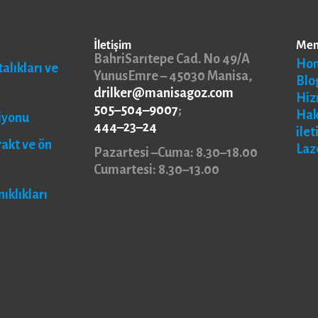
İletişim
Me
BahriSarıtepe Cad. No 49/A
Ho
alıkları ve
YunusEmre – 45030 Manisa,
Blo
drilker@manisagoz.com
Hiz
505–504–9007
;
Ha
iyonu
444–23–24
ilet
rakt ve ön
Laz
Pazartesi –Cuma: 8.30–18.00
Cumartesi: 8.30–13.00
ıklıkları