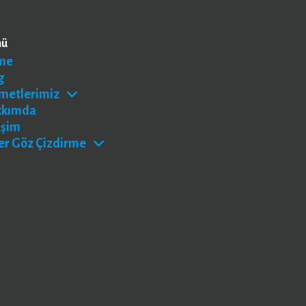
nü
me
g
metlerimiz
kkımda
işim
er Göz Çizdirme