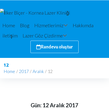
Home
Blog
Hizmetlerimiz
Hakkımda
iletişim
Lazer Göz Çizdirme
Randevu oluştur
12
Home
/
2017
/
Aralık
/
12
Gün:
12 Aralık 2017