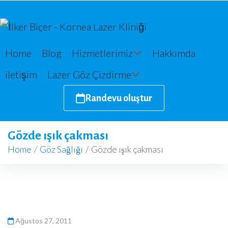
Home
Blog
Hizmetlerimiz
Hakkımda
iletişim
Lazer Göz Çizdirme
Randevu oluştur
Gözde ışık çakması
Home
/
Göz Sağlığı
/
Gözde ışık çakması
Ağustos 27, 2011