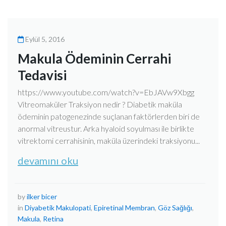
Eylül 5, 2016
Makula Ödeminin Cerrahi
Tedavisi
https://www.youtube.com/watch?v=EbJAVw9Xbgg
Vitreomaküler Traksiyon nedir ? Diabetik maküla
ödeminin patogenezinde suçlanan faktörlerden biri de
anormal vitreustur. Arka hyaloid soyulması ile birlikte
vitrektomi cerrahisinin, maküla üzerindeki traksiyonu...
devamını oku
by
ilker bicer
in
Diyabetik Makulopati
,
Epiretinal Membran
,
Göz Sağlığı
,
Makula
,
Retina