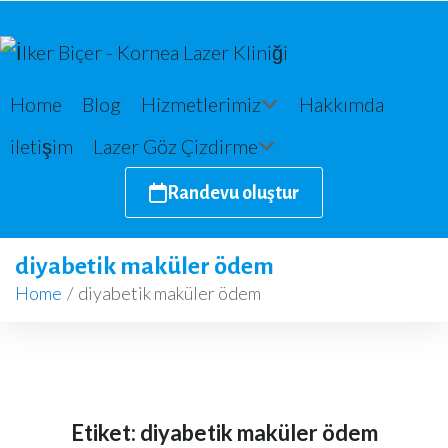
Home
Blog
Hizmetlerimiz
Hakkımda
iletişim
Lazer Göz Çizdirme
Randevu oluştur
diyabetik maküler ödem
Home
/
diyabetik maküler ödem
Etiket:
diyabetik maküler ödem