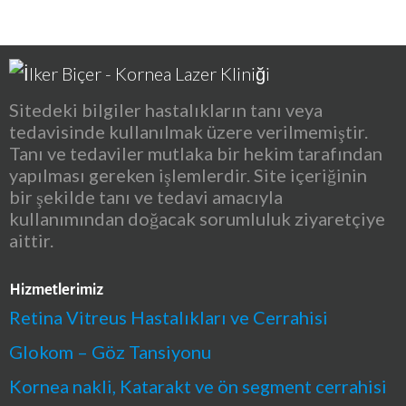
Sitedeki bilgiler hastalıkların tanı veya
tedavisinde kullanılmak üzere verilmemiştir.
Tanı ve tedaviler mutlaka bir hekim tarafından
yapılması gereken işlemlerdir. Site içeriğinin
bir şekilde tanı ve tedavi amacıyla
kullanımından doğacak sorumluluk ziyaretçiye
aittir.
Hizmetlerimiz
Retina Vitreus Hastalıkları ve Cerrahisi
Glokom – Göz Tansiyonu
Kornea nakli, Katarakt ve ön segment cerrahisi