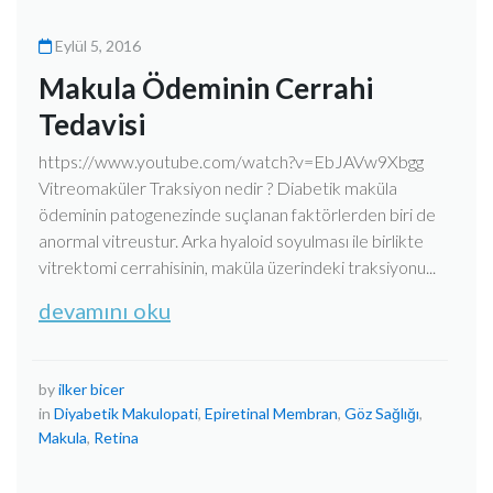
Eylül 5, 2016
Makula Ödeminin Cerrahi
Tedavisi
https://www.youtube.com/watch?v=EbJAVw9Xbgg
Vitreomaküler Traksiyon nedir ? Diabetik maküla
ödeminin patogenezinde suçlanan faktörlerden biri de
anormal vitreustur. Arka hyaloid soyulması ile birlikte
vitrektomi cerrahisinin, maküla üzerindeki traksiyonu...
devamını oku
by
ilker bicer
in
Diyabetik Makulopati
,
Epiretinal Membran
,
Göz Sağlığı
,
Makula
,
Retina