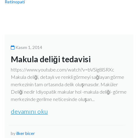
Retinopati
Kasım 1, 2014
Makula deliği tedavisi
https://www.youtube.com/watch?v=bVSig8lSRXc
Makula deliği, detaylı ve renkli görmeyi sağlayan görme
merkezinin tam ortasında delik oluşmasıdır. Maküler
Deliği nedir Idiyopatik makular hol -makula deliği- görme
merkezinde gerilme neticesinde oluşan...
devamını oku
by
ilker bicer