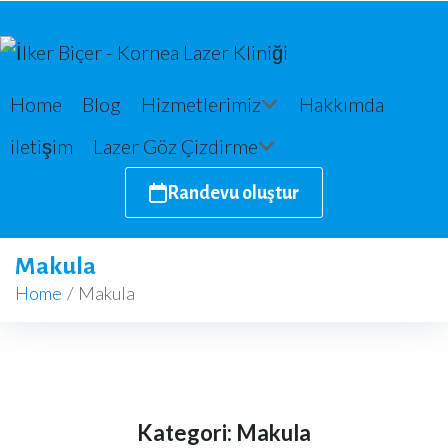
Home
Blog
Hizmetlerimiz
Hakkımda
iletişim
Lazer Göz Çizdirme
Randevu oluştur
Makula
Home
/
Makula
Kategori:
Makula