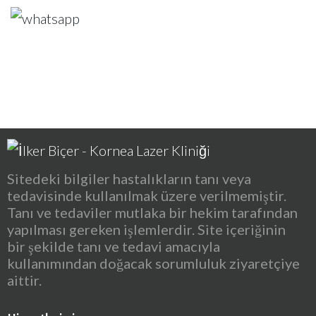
Sitedeki bilgiler hastalıkların tanı veya
tedavisinde kullanılmak üzere verilmemiştir.
Tanı ve tedaviler mutlaka bir hekim tarafından
yapılması gereken işlemlerdir. Site içeriğinin
bir şekilde tanı ve tedavi amacıyla
kullanımından doğacak sorumluluk ziyaretçiye
aittir.