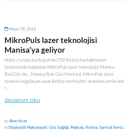
Nisan 19, 2016
MikroPuls lazer teknolojisi
Manisa’ya geliyor
https://youtu.be/bqLA-blv730 Retina hastalıklarının
tedavisinde kullanılan MikroPuls lazer teknolojisi Manisa
BatıGöz de... Manisa Batı Göz Merkezi, MikroPuls lazer
tedavisi uygulayan sayılı Retina merkezleri arasında yerini aldı
!...
devamını oku
by
ilker bicer
in
Diyabetik Makulopati
,
Göz Sağlığı
,
Makula
,
Retina
,
Santral Seröz