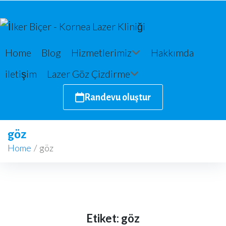
Home
Blog
Hizmetlerimiz
Hakkımda
iletişim
Lazer Göz Çizdirme
Randevu oluştur
göz
Home
/
göz
Etiket:
göz