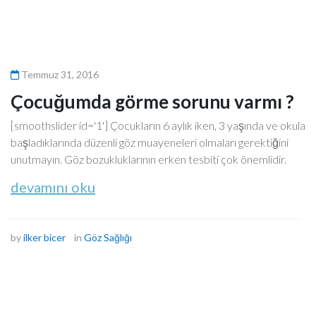
Temmuz 31, 2016
Çocuğumda görme sorunu varmı ?
[smoothslider id='1'] Çocukların 6 aylık iken, 3 yaşında ve okula
başladıklarında düzenli göz muayeneleri olmaları gerektiğini
unutmayın. Göz bozukluklarının erken tesbiti çok önemlidir.
devamını oku
by
ilker bicer
in
Göz Sağlığı