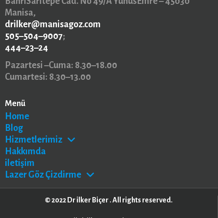
BahriSarıtepe Cad. No 49/A YunusEmre – 45030
Manisa,
drilker@manisagoz.com
505–504–9007
;
444–23–24
Pazartesi –Cuma: 8.30–18.00
Cumartesi: 8.30–13.00
Menü
Home
Blog
Hizmetlerimiz
Hakkımda
iletişim
Lazer Göz Çizdirme
© 2022 Dr ilker Biçer . All rights reserved.