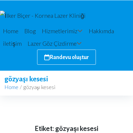
Home
Blog
Hizmetlerimiz
Hakkımda
iletişim
Lazer Göz Çizdirme
Randevu oluştur
gözyaşı kesesi
Home
/
gözyaşı kesesi
Etiket:
gözyaşı kesesi