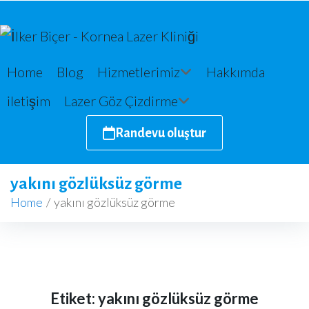
Home
Blog
Hizmetlerimiz
Hakkımda
iletişim
Lazer Göz Çizdirme
Randevu oluştur
yakını gözlüksüz görme
Home
/
yakını gözlüksüz görme
Etiket:
yakını gözlüksüz görme