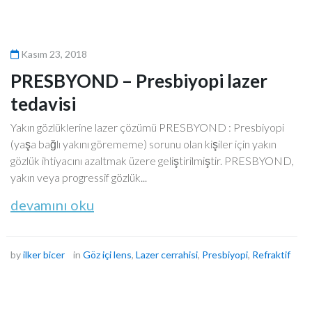
Kasım 23, 2018
PRESBYOND – Presbiyopi lazer
tedavisi
Yakın gözlüklerine lazer çözümü PRESBYOND : Presbiyopi
(yaşa bağlı yakını görememe) sorunu olan kişiler için yakın
gözlük ihtiyacını azaltmak üzere geliştirilmiştir. PRESBYOND,
yakın veya progressif gözlük...
devamını oku
by
ilker bicer
in
Göz içi lens
,
Lazer cerrahisi
,
Presbiyopi
,
Refraktif