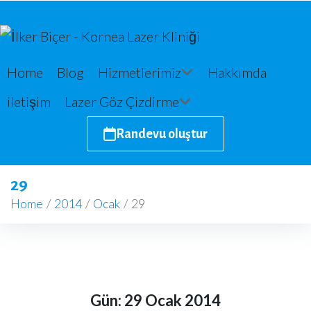
Home
Blog
Hizmetlerimiz
Hakkımda
iletişim
Lazer Göz Çizdirme
Randevu oluştur
29
Home
/
2014
/
Ocak
/
29
Gün:
29 Ocak 2014