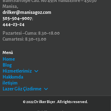
BahriSarıtepe Cad. No 49/A YunusEmre – 45030
Manisa,
drilker@manisagoz.com
505–504–9007
;
444–23–24
Pazartesi –Cuma: 8.30–18.00
Cumartesi: 8.30–13.00
Menü
Home
Blog
Hizmetlerimiz
Hakkımda
iletişim
Lazer Göz Çizdirme
© 2022 Dr ilker Biçer . All rights reserved.