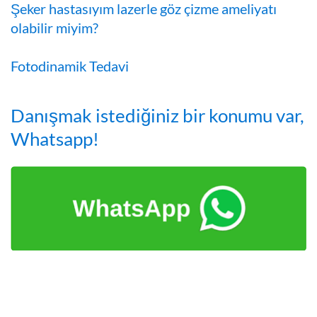
Şeker hastasıyım lazerle göz çizme ameliyatı
olabilir miyim?
Fotodinamik Tedavi
Danışmak istediğiniz bir konumu var,
Whatsapp!