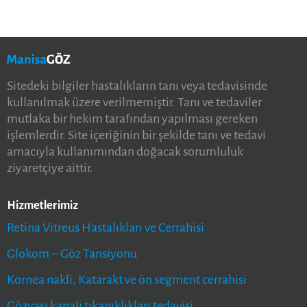
Sitedeki bilgiler hastalıkların tanı veya tedavisinde
kullanılmak üzere verilmemiştir. Tanı ve tedaviler
mutlaka bir hekim tarafından yapılması gereken
işlemlerdir. Site içeriğinin bir şekilde tanı ve tedavi
amacıyla kullanımından doğacak sorumluluk
ziyaretçiye aittir.
Hizmetlerimiz
Retina Vitreus Hastalıkları ve Cerrahisi
Glokom – Göz Tansiyonu
Kornea nakli, Katarakt ve ön segment cerrahisi
Gözyaşı kanalı tıkanıklıkları tedavisi