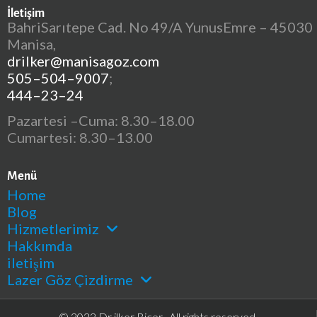
İletişim
BahriSarıtepe Cad. No 49/A YunusEmre – 45030
Manisa,
drilker@manisagoz.com
505–504–9007
;
444–23–24
Pazartesi –Cuma: 8.30–18.00
Cumartesi: 8.30–13.00
Menü
Home
Blog
Hizmetlerimiz
Hakkımda
iletişim
Lazer Göz Çizdirme
© 2022 Dr ilker Biçer . All rights reserved.