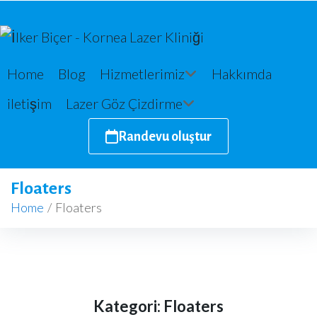
Home
Blog
Hizmetlerimiz
Hakkımda
iletişim
Lazer Göz Çizdirme
Randevu oluştur
Floaters
Home
/
Floaters
Kategori:
Floaters