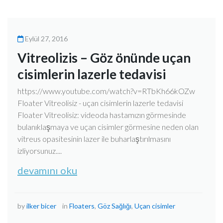
Eylül 27, 2016
Vitreolizis – Göz önünde uçan
cisimlerin lazerle tedavisi
https://www.youtube.com/watch?v=RTbKh66kOZw
Floater Vitreolisiz - uçan cisimlerin lazerle tedavisi
Floater Vitreolisiz: videoda hastamızın görmesinde
bulanıklaşmaya ve uçan cisimler görmesine neden olan
vitreus opasitesinin lazer ile buharlaştırılmasını
izliyorsunuz....
devamını oku
by
ilker bicer
in
Floaters
,
Göz Sağlığı
,
Uçan cisimler