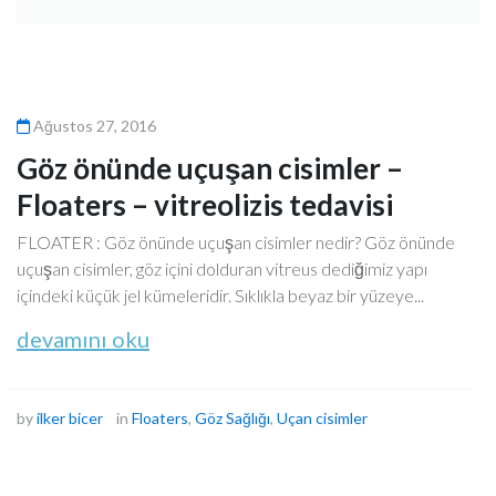
Ağustos 27, 2016
Göz önünde uçuşan cisimler –
Floaters – vitreolizis tedavisi
FLOATER : Göz önünde uçuşan cisimler nedir? Göz önünde
uçuşan cisimler, göz içini dolduran vitreus dediğimiz yapı
içindeki küçük jel kümeleridir. Sıklıkla beyaz bir yüzeye...
devamını oku
by
ilker bicer
in
Floaters
,
Göz Sağlığı
,
Uçan cisimler