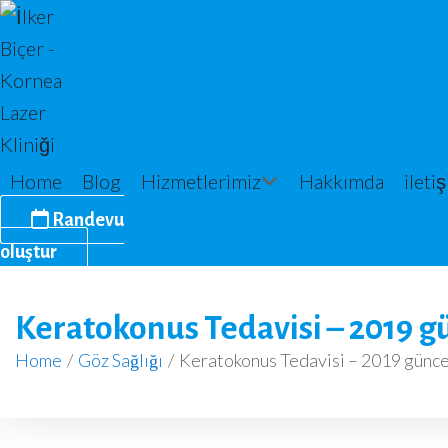
Skip
to
content
Home
Blog
Hizmetlerimiz
Hakkımda
ileti
Randevu
oluştur
Keratokonus Tedavisi – 2019 g
Home
/
Göz Sağlığı
/
Keratokonus Tedavisi – 2019 günce