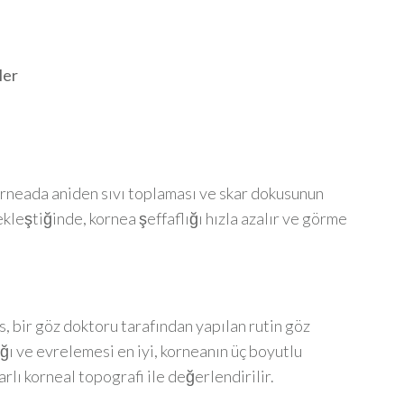
ler
orneada aniden sıvı toplaması ve skar dokusunun
çekleştiğinde, kornea şeffaflığı hızla azalır ve görme
, bir göz doktoru tarafından yapılan rutin göz
ğı ve evrelemesi en iyi, korneanın üç boyutlu
arlı korneal topografi ile değerlendirilir.