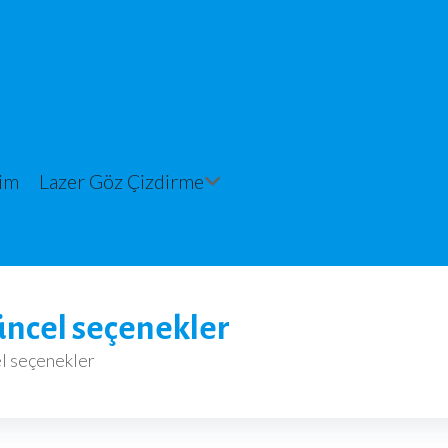
şim
Lazer Göz Çizdirme
üncel seçenekler
l seçenekler