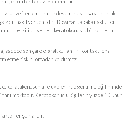
nli, etkili bir tedavi yöntemidir.
 mevcut ve ilerleme halen devam ediyorsa ve kontakt
şsiz bir nakil yöntemidir.. Bowman tabaka nakli, ileri
mada etkilidir ve ileri keratokonuslu bir korneanın
ta) sadece son çare olarak kullanılır. Kontakt lens
m etme riskini ortadan kaldırmaz.
de, keratakonusun aile üyelerinde görülme eğiliminde
inanılmaktadır. Keratokonuslu kişilerin yüzde 10’unun
faktörler şunlardır: