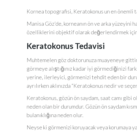
Kornea topografisi, Keratokonus un en önemli ta
Manisa Göz’de, korneanın ön ve arka yüzeyini har
özelliklerini objektif olarak değerlendirmek içi
Keratokonus
Tedavisi
Muhtemelen göz doktorunuza muayeneye gittiniz,
görmeye alıştığınız kadar iyi görmediğinizi fark
yerine, ilerleyici, görmenizi tehdit eden bir 
ayrılırken aklınızda “Keratokonus nedir ve seçen
Keratokonus, gözün ön saydam, saat camı gibi ol
neden olan bir durumdur. Gözün ön saydam kısmı
bulanıklığına neden olur.
Neyse ki görmenizi koruyacak veya korumaya yar