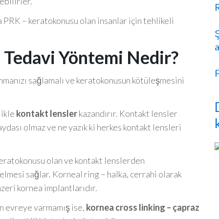
ebilirler.
 PRK – keratokonusu olan insanlar için tehlikeli
a
i Tedavi Yöntemi Nedir?
nmanızı sağlamalı ve keratokonusun kötüleşmesini
likle
kontakt lensler
kazandırır. Kontakt lensler
dası olmaz ve ne yazık ki herkes kontakt lensleri
 keratokonusu olan ve kontakt lenslerden
mesi sağlar. Korneal ring – halka, cerrahi olarak
nzeri kornea implantlarıdır.
on evreye varmamış ise,
kornea cross linking – çapraz