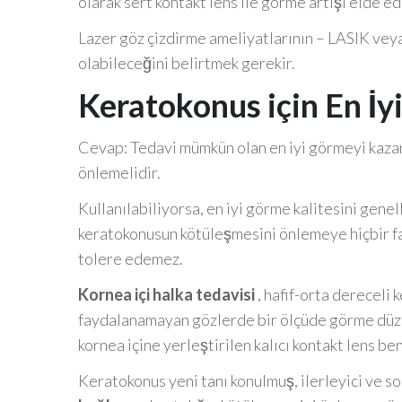
olarak sert kontakt lens ile görme artışı elde ed
Lazer göz çizdirme ameliyatlarının – LASIK veya
olabileceğini belirtmek gerekir.
Keratokonus için En İy
Cevap: Tedavi mümkün olan en iyi görmeyi kaza
önlemelidir.
Kullanılabiliyorsa, en iyi görme kalitesini genel
keratokonusun kötüleşmesini önlemeye hiçbir fay
tolere edemez.
Kornea içi halka tedavisi
, hafif-orta dereceli
faydalanamayan gözlerde bir ölçüde görme düzel
kornea içine yerleştirilen kalıcı kontakt lens be
Keratokonus yeni tanı konulmuş, ilerleyici ve s