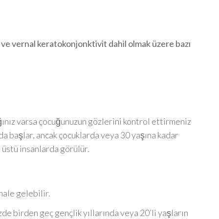
ve vernal keratokonjonktivit dahil olmak üzere bazı
ğınız varsa çocuğunuzun gözlerini kontrol ettirmeniz
da başlar, ancak çocuklarda veya 30 yaşına kadar
 üstü insanlarda görülür.
ale gelebilir.
de birden geç gençlik yıllarında veya 20’li yaşların