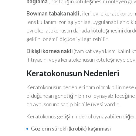
bağlama
, hastalığın kötüleşmesini önleyen güve
Bowman tabaka nakli
, ileri evre keratokonus
lens kullanımı zorlaşıyor ise, uygulanabilen diki
evre keratokonusun dahada kötüleşmesini durdur
şeklini önemli ölçüde iyileştirebilir.
Dikişli kornea nakli
(tam kat veya kısmi kalınlık
ihtiyacını veya keratokonusun kötüleşmeye deva
Keratokonusun Nedenleri
Keratokonusun nedenleri tam olarak bilinmese 
olduğundan genetiğin bir rol oynayabileceğine 
da aynı soruna sahip bir aile üyesi vardır.
Keratokonus gelişiminde rol oynayabilen diğer 
Gözlerin sürekli (krobik) kaşınması