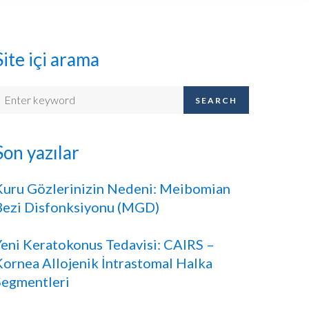
Site içi arama
earch
SEARCH
or:
Son yazılar
Kuru Gözlerinizin Nedeni: Meibomian
Bezi Disfonksiyonu (MGD)
Yeni Keratokonus Tedavisi: CAIRS –
Kornea Allojenik İntrastomal Halka
Segmentleri