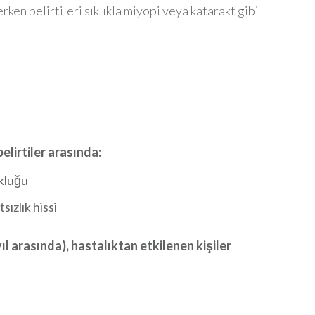
en belirtileri sıklıkla miyopi veya katarakt gibi
elirtiler arasında:
kluğu
ızlık hissi
ıl arasında), hastalıktan etkilenen kişiler