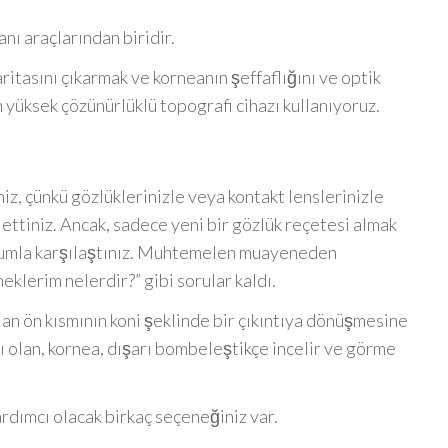
nı araçlarından biridir.
itasını çıkarmak ve korneanın şeffaflığını ve optik
n yüksek çözünürlüklü topografi cihazı kullanıyoruz.
 çünkü gözlüklerinizle veya kontakt lenslerinizle
 ettiniz. Ancak, sadece yeni bir gözlük reçetesi almak
durumla karşılaştınız. Muhtemelen muayeneden
eklerim nelerdir?” gibi sorular kaldı.
an ön kısmının koni şeklinde bir çıkıntıya dönüşmesine
 olan, kornea, dışarı bombeleştikçe incelir ve görme
dımcı olacak birkaç seçeneğiniz var.