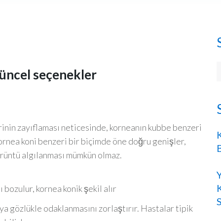
S
üncel seçenekler
f
rinin zayıflaması neticesinde, korneanın kubbe benzeri
ornea koni benzeri bir biçimde öne doğru genişler,
görüntü algılanması mümkün olmaz.
ozulur, kornea konik şekil alır
a gözlükle odaklanmasını zorlaştırır. Hastalar tipik