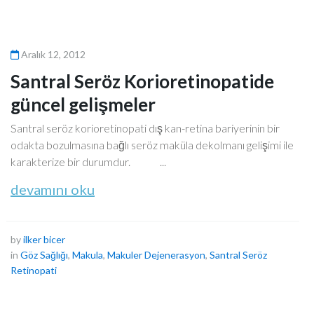
Aralık 12, 2012
Santral Seröz Korioretinopatide
güncel gelişmeler
Santral seröz korioretinopati dış kan-retina bariyerinin bir
odakta bozulmasına bağlı seröz maküla dekolmanı gelişimi ile
karakterize bir durumdur. ...
devamını oku
by
ilker bicer
in
Göz Sağlığı
,
Makula
,
Makuler Dejenerasyon
,
Santral Seröz
Retinopati