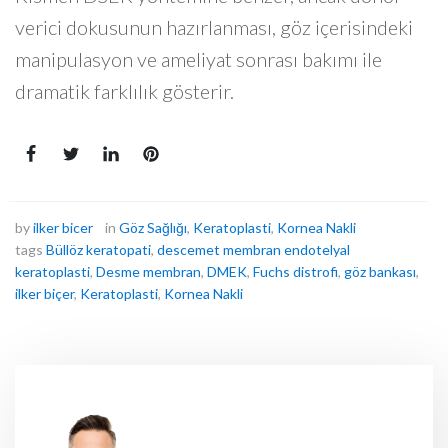
verici dokusunun hazırlanması, göz içerisindeki
manipulasyon ve ameliyat sonrası bakımı ile
dramatik farklılık gösterir.
by
ilker bicer
in
Göz Sağlığı
,
Keratoplasti
,
Kornea Nakli
tags
Büllöz keratopati
,
descemet membran endotelyal
keratoplasti
,
Desme membran
,
DMEK
,
Fuchs distrofi
,
göz bankası
,
ilker biçer
,
Keratoplasti
,
Kornea Nakli