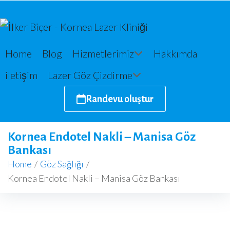
Home
Blog
Hizmetlerimiz
Hakkımda
iletişim
Lazer Göz Çizdirme
Randevu oluştur
Kornea Endotel Nakli – Manisa Göz
Bankası
Home
/
Göz Sağlığı
/
Kornea Endotel Nakli – Manisa Göz Bankası