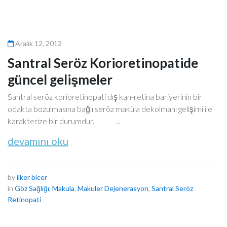
Aralık 12, 2012
Santral Seröz Korioretinopatide
güncel gelişmeler
Santral seröz korioretinopati dış kan-retina bariyerinin bir
odakta bozulmasına bağlı seröz maküla dekolmanı gelişimi ile
karakterize bir durumdur. ...
devamını oku
by
ilker bicer
in
Göz Sağlığı
,
Makula
,
Makuler Dejenerasyon
,
Santral Seröz
Retinopati