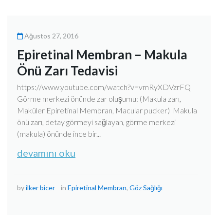
Ağustos 27, 2016
Epiretinal Membran – Makula
Önü Zarı Tedavisi
https://www.youtube.com/watch?v=vmRyXDVzrFQ
Görme merkezi önünde zar oluşumu: (Makula zarı,
Maküler Epiretinal Membran, Macular pucker) Makula
önü zarı, detay görmeyi sağlayan, görme merkezi
(makula) önünde ince bir...
devamını oku
by
ilker bicer
in
Epiretinal Membran
,
Göz Sağlığı